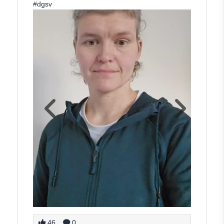
#dgsv
46
0