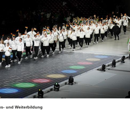
Aktuelles
S
d
News-Übersicht
Veranstaltungen
Termine
s- und Weiterbildung
Newsletter
Sportkalender