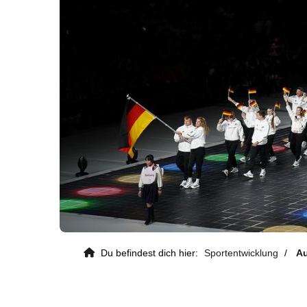
Kontaktdaten
Deutscher Gehörlosen-Sportverban
e. V.
Von-Hünefeld-Straße 12
Du befindest dich hier:
Sportentwicklung
Au
50829 Köln
0221 650 867 20