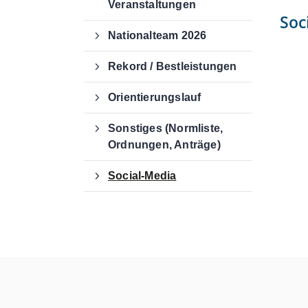
Veranstaltungen
Soc
Nationalteam 2026
Rekord / Bestleistungen
Orientierungslauf
Kontaktdaten
Sonstiges (Normliste,
Deutscher Gehörlosen-Sportverban
Ordnungen, Anträge)
e. V.
Von-Hünefeld-Straße 12
Social-Media
50829 Köln
0221 650 867 20
office@dg-sv.de