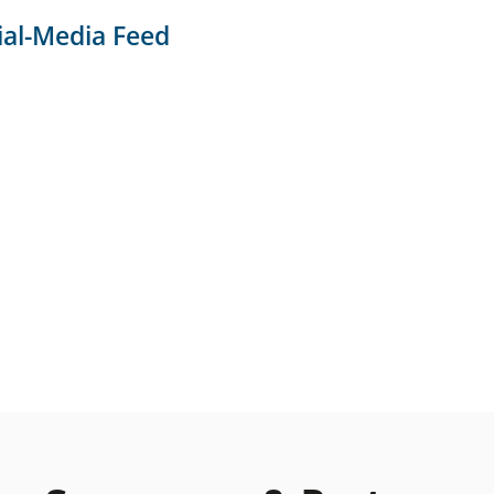
ial-Media Feed
Aktuelles
S
d
News-Übersicht
Veranstaltungen
Termine
Newsletter
Sportkalender
Social-Media-News
Sportdeutschland-News