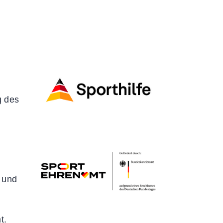
Formulare
Downloads
Satzungen & Ordnungen
Richtlinien
Fragen & Antworten
g des
e
 und
t.