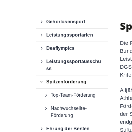
Deutscher Gehörlosen-Sportverban
e. V.
Von-Hünefeld-Straße 12
Sp
Gehörlosensport
50829 Köln
Leistungssportarten
0221 650 867 20
Die 
office@dg-sv.de
Deaflympics
Bund
Leis
Leistungssportausschu
DGSV
ss
Krite
Spitzenförderung
Allj
Top-Team-Förderung
Athle
Förd
Nachwuchselite-
der 
Förderung
endg
Ehrung der Besten -
Stif