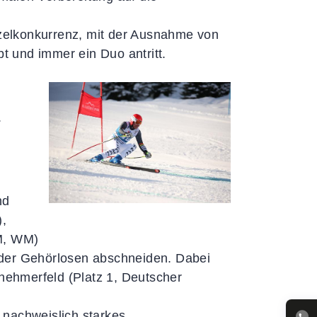
nzelkonkurrenz, mit der Ausnahme von
bt und immer ein Duo antritt.
.
nd
),
EM, WM)
en der Gehörlosen abschneiden. Dabei
lnehmerfeld (Platz 1, Deutscher
, nachweislich starkes