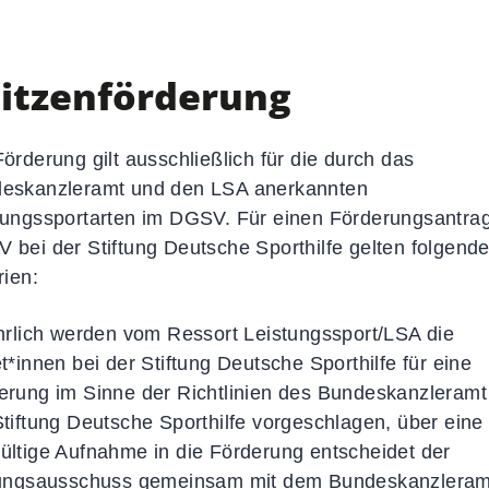
d
News-Übersicht
Veranstaltungen
Termine
itzenförderung
Newsletter
Sportkalender
Förderung gilt ausschließlich für die durch das
Social-Media-News
eskanzleramt und den LSA anerkannten
Sportdeutschland-News
tungssportarten im DGSV. Für einen Förderungsantra
 bei der Stiftung Deutsche Sporthilfe gelten folgend
rien:
ährlich werden vom Ressort Leistungssport/LSA die
t*innen bei der Stiftung Deutsche Sporthilfe für eine
erung im Sinne der Richtlinien des Bundeskanzleramt
Stiftung Deutsche Sporthilfe vorgeschlagen, über eine
ültige Aufnahme in die Förderung entscheidet der
tungsausschuss gemeinsam mit dem Bundeskanzleram