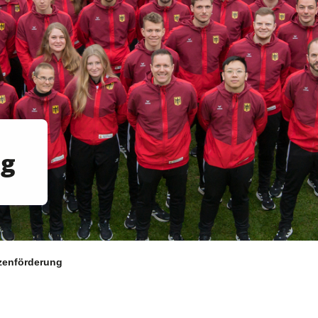
ng
zenförderung
Aktuelles
S