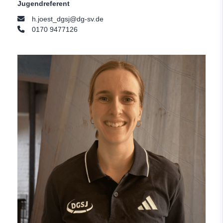
Jugendreferent
h.joest_dgsj@dg-sv.de
0170 9477126