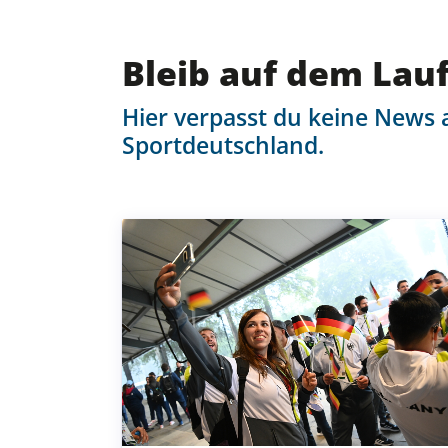
50829 Köln
0221 650 867 20
Bleib auf dem Lau
office@dg-sv.de
Hier verpasst du keine News 
Sportdeutschland.