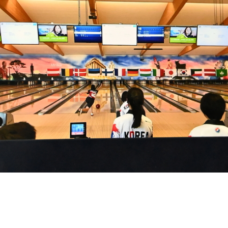
Aktuelles
S
d
News-Übersicht
Veranstaltungen
Termine