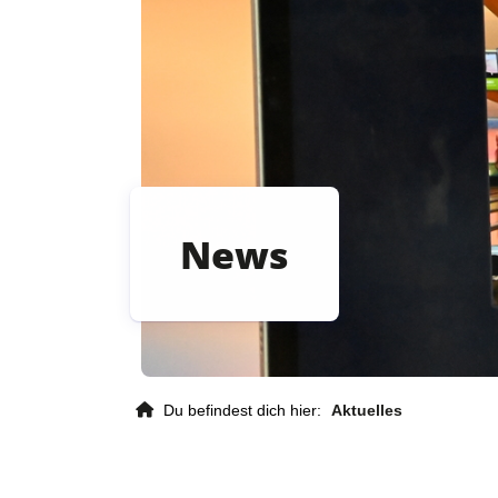
News
Kontaktdaten
Du befindest dich hier:
Aktuelles
Deutscher Gehörlosen-Sportverban
e. V.
Von-Hünefeld-Straße 12