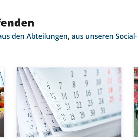
Newsletter
Sportkalender
fenden
Social-Media-News
Sportdeutschland-News
aus den Abteilungen, aus unseren Socia