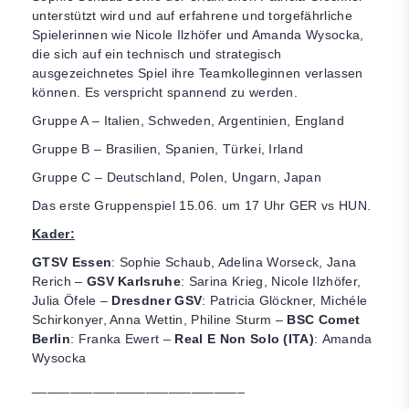
unterstützt wird und auf erfahrene und torgefährliche
Spielerinnen wie Nicole Ilzhöfer und Amanda Wysocka,
die sich auf ein technisch und strategisch
ausgezeichnetes Spiel ihre Teamkolleginnen verlassen
können. Es verspricht spannend zu werden.
Gruppe A – Italien, Schweden, Argentinien, England
Gruppe B – Brasilien, Spanien, Türkei, Irland
Gruppe C – Deutschland, Polen, Ungarn, Japan
Das erste Gruppenspiel 15.06. um 17 Uhr GER vs HUN.
Kader:
GTSV Essen
: Sophie Schaub, Adelina Worseck, Jana
Rerich –
GSV Karlsruhe
: Sarina Krieg, Nicole Ilzhöfer,
Julia Öfele –
Dresdner GSV
: Patricia Glöckner, Michéle
Schirkonyer, Anna Wettin, Philine Sturm –
BSC Comet
Berlin
: Franka Ewert –
Real E Non Solo (ITA)
: Amanda
Wysocka
____________________________