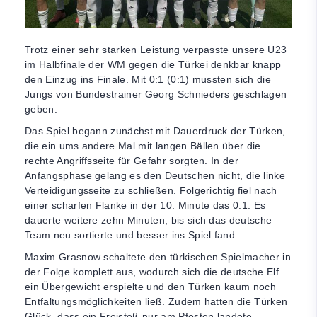
Trotz einer sehr starken Leistung verpasste unsere U23
im Halbfinale der WM gegen die Türkei denkbar knapp
den Einzug ins Finale. Mit 0:1 (0:1) mussten sich die
Jungs von Bundestrainer Georg Schnieders geschlagen
geben.
Das Spiel begann zunächst mit Dauerdruck der Türken,
die ein ums andere Mal mit langen Bällen über die
rechte Angriffsseite für Gefahr sorgten. In der
Anfangsphase gelang es den Deutschen nicht, die linke
Verteidigungsseite zu schließen. Folgerichtig fiel nach
einer scharfen Flanke in der 10. Minute das 0:1. Es
dauerte weitere zehn Minuten, bis sich das deutsche
Team neu sortierte und besser ins Spiel fand.
Maxim Grasnow schaltete den türkischen Spielmacher in
der Folge komplett aus, wodurch sich die deutsche Elf
ein Übergewicht erspielte und den Türken kaum noch
Entfaltungsmöglichkeiten ließ. Zudem hatten die Türken
Glück, dass ein Freistoß nur am Pfosten landete.