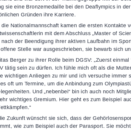
ng sie eine Bronzemedaille bei den Deaflympics in de
önlichen Gründen ihre Karriere.
 die Nationalmannschaft kamen die ersten Kontakte v
twissenschaftlerin mit dem Abschluss „Master of Sci
 nach der Beendigung ihrer aktiven Laufbahn im Sport
 offene Stelle war ausgeschrieben, sie bewarb sich 
citas Berger zu ihrer Rolle beim DGSV: „Zuerst einmal 
 tätig sein zu dürfen. Ich fühle mich oft als die Mutte
sie wichtigen Anliegen zu mir und ich versuche immer s
 es oft um Termine, um die Anbindung zum Olympiastü
legenheiten. Und „nebenbei“ bin ich auch noch Mitgl
sehr wichtiges Gremium. Hier geht es zum Beispiel a
ettkämpfen.“
die Zukunft wünscht sie sich, dass der Gehörlosenspo
mmt, wie zum Beispiel auch der Parasport. Sie möcht