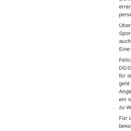
erra
pers
Über
Spor
auch
Eine
Feli
DGSV
für 
geht
Ange
ein 
zu W
Für 
beko