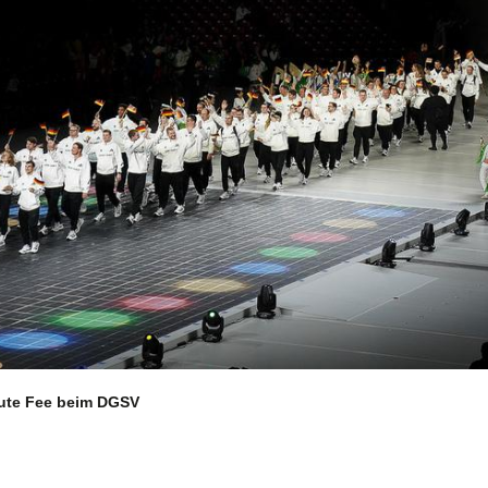
Aktuelles
S
ute Fee beim DGSV
d
News-Übersicht
Veranstaltungen
Termine