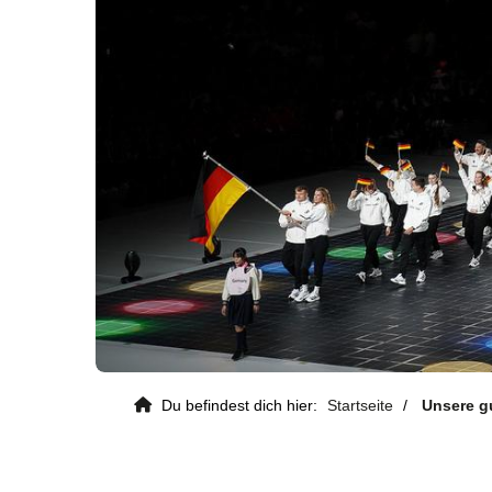
Kontaktdaten
Du befindest dich hier:
Startseite
Unsere g
Deutscher Gehörlosen-Sportverban
e. V.
Von-Hünefeld-Straße 12