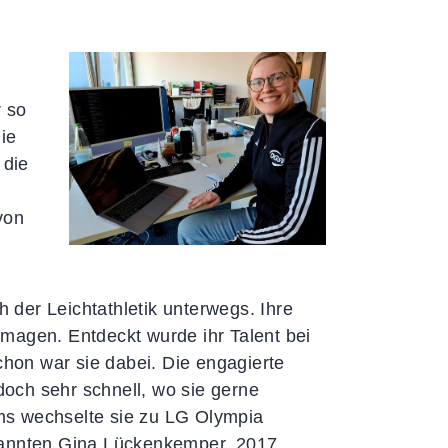
Richtlinien
Fragen & Antworten
 so
die
 die
von
h der Leichtathletik unterwegs. Ihre
magen. Entdeckt wurde ihr Talent bei
hon war sie dabei. Die engagierte
edoch sehr schnell, wo sie gerne
ms wechselte sie zu LG Olympia
ekannten Gina Lückenkemper. 2017