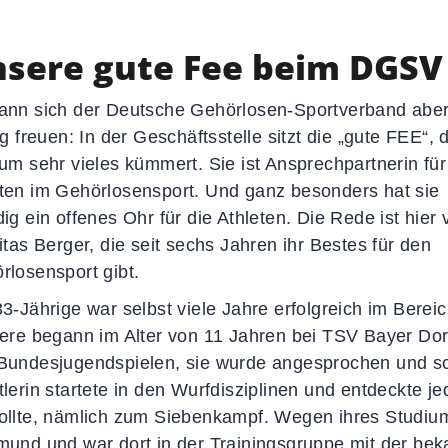
Newsletter
Sportkalender
sere gute Fee beim DGSV
Social-Media-News
Sportdeutschland-News
ann sich der Deutsche Gehörlosen-Sportverband aber
ig freuen: In der Geschäftsstelle sitzt die „gute FEE“, 
 um sehr vieles kümmert. Sie ist Ansprechpartnerin für
ten im Gehörlosensport. Und ganz besonders hat sie
ig ein offenes Ohr für die Athleten. Die Rede ist hier 
itas Berger, die seit sechs Jahren ihr Bestes für den
rlosensport gibt.
33-Jährige war selbst viele Jahre erfolgreich im Bereic
iere begann im Alter von 11 Jahren bei TSV Bayer Dor
Bundesjugendspielen, sie wurde angesprochen und sc
tlerin startete in den Wurfdisziplinen und entdeckte j
ollte, nämlich zum Siebenkampf. Wegen ihres Studiu
mund und war dort in der Trainingsgruppe mit der b