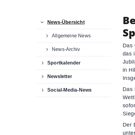
office@dg-sv.de
Be
News-Übersicht
Sp
Allgemeine News
Das 
News-Archiv
das 
Jubi
Sportkalender
in H
Newsletter
Insg
Das 
Social-Media-News
Wett
sofo
Sieg
Der 
unter