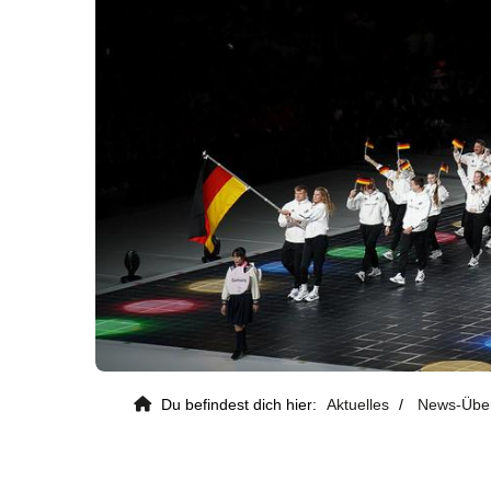
Kontaktdaten
Deutscher Gehörlosen-Sportverban
e. V.
Du befindest dich hier:
Aktuelles
News-Über
Von-Hünefeld-Straße 12
50829 Köln
0221 650 867 20