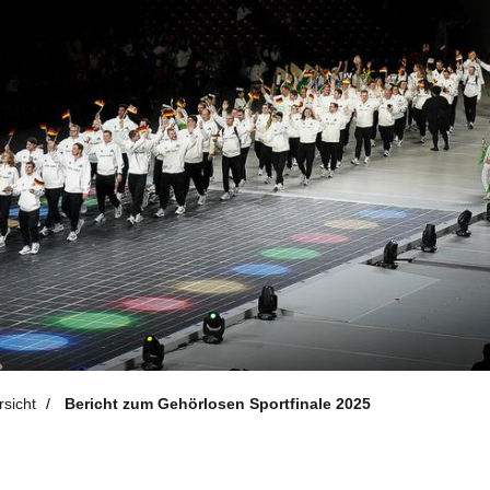
Aktuelles
S
d
News-Übersicht
Veranstaltungen
sicht
Bericht zum Gehörlosen Sportfinale 2025
Termine
Newsletter
Sportkalender