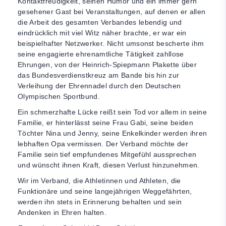
Kontaktfreudigkeit, seinen Humor und ein immer gern
gesehener Gast bei Veranstaltungen, auf denen er allen
die Arbeit des gesamten Verbandes lebendig und
eindrücklich mit viel Witz näher brachte, er war ein
beispielhafter Netzwerker. Nicht umsonst bescherte ihm
seine engagierte ehrenamtliche Tätigkeit zahllose
Ehrungen, von der Heinrich-Spiepmann Plakette über
das Bundesverdienstkreuz am Bande bis hin zur
Verleihung der Ehrennadel durch den Deutschen
Olympischen Sportbund.
Ein schmerzhafte Lücke reißt sein Tod vor allem in seine
Familie, er hinterlässt seine Frau Gabi, seine beiden
Töchter Nina und Jenny, seine Enkelkinder werden ihren
lebhaften Opa vermissen. Der Verband möchte der
Familie sein tief empfundenes Mitgefühl aussprechen
und wünscht ihnen Kraft, diesen Verlust hinzunehmen.
Wir im Verband, die Athletinnen und Athleten, die
Funktionäre und seine langejährigen Weggefährten,
werden ihn stets in Erinnerung behalten und sein
Andenken in Ehren halten.