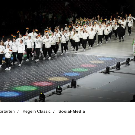
ortarten
Kegeln Classic
Social-Media
Aktuelles
S
d
News-Übersicht