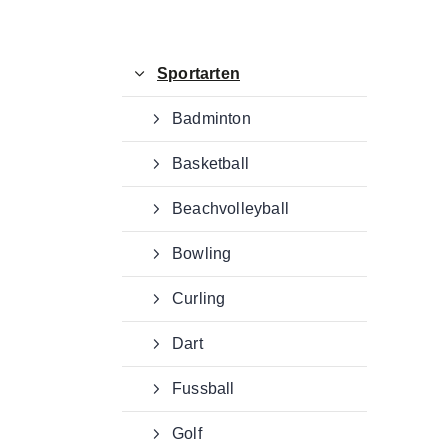
e. V.
Von-Hünefeld-Straße 12
50829 Köln
Sportarten
0221 650 867 20
Badminton
office@dg-sv.de
Basketball
Beachvolleyball
Bowling
Curling
Dart
Fussball
Golf