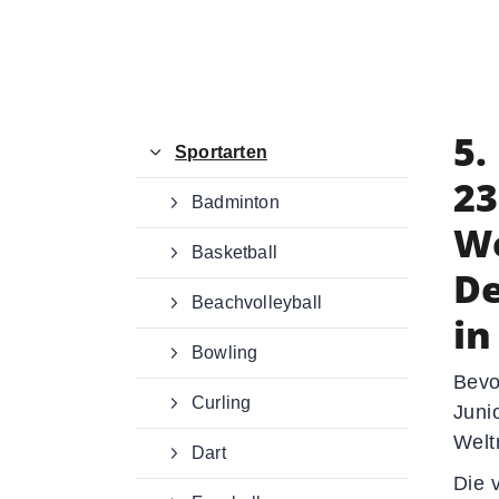
Deutscher Gehörlosen-Sportverban
e. V.
Von-Hünefeld-Straße 12
50829 Köln
5.
0221 650 867 20
Sportarten
23
office@dg-sv.de
Badminton
We
Basketball
De
Beachvolleyball
in
Bowling
Bevo
Curling
Juni
Welt
Dart
Die 