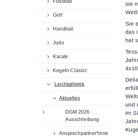
Fussball
sie 
Wett
Golf
Sie 
Handball
das 
hat 
Judo
Tess
Karate
Jahr
4x1
Kegeln Classic
Deli
Leichtathletik
erfül
Welt
Aktuelles
und 
DGM 2026
im S
Ausschreibung
Jahr
Kuge
Ansprechpartner*inne