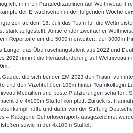
möglich, in ihren Paradedisziplinen auf Weltniveau ihr
kämpfe der Erwachsenen in der folgenden Woche ein
ergänzen ab dem 18. Juli das Team für die Weltmeist
ist stark aufgestellt. Amtierender zweifacher Weltmei
sein Repertoire um die 5000m erweitert, der 3000m Hind
a Lange, das Überraschungstalent aus 2022 und Deuts
es 2022 nimmt die Herausforderung auf Weltniveau in
00m.
a Gaede, die sich bei der EM 2023 den Traum von int
lte und den Vizetitel über 100m hinter Teamkollegin Lan
niveau Medaillen und beste Platzierungen schaffen. Si
macht die 4x100m Staffel komplett. Zurück ist Hanna
iebenkampf holte und dafür von der Stiftung Deutsche S
es – Kategorie Gehörlosensport- ausgezeichnet wurde,
lstoßen sowie in der 4x100m Staffel.