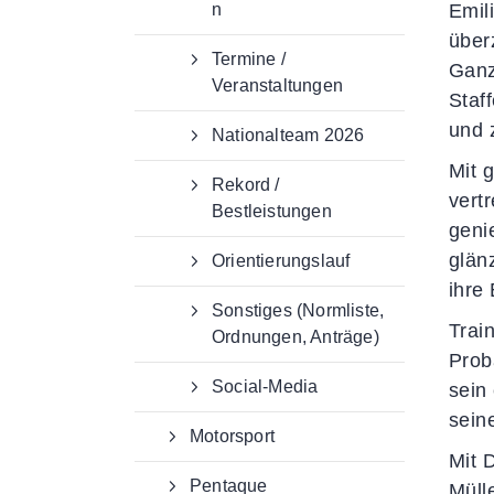
n
Emil
über
Termine /
Ganz
Veranstaltungen
Staf
und z
Nationalteam 2026
Mit 
Rekord /
vert
Bestleistungen
geni
glän
Orientierungslauf
ihre
Sonstiges (Normliste,
Trai
Ordnungen, Anträge)
Prob
Social-Media
sein
sein
Motorsport
Mit 
Pentaque
Müll