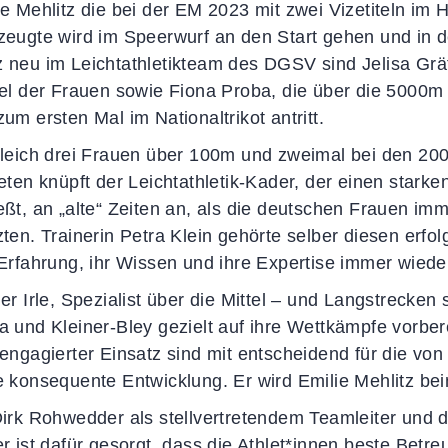
ie Mehlitz die bei der EM 2023 mit zwei Vizetiteln i
zeugte wird im Speerwurf an den Start gehen und in 
 neu im Leichtathletikteam des DGSV sind Jelisa Grä
fel der Frauen sowie Fiona Proba, die über die 5000m i
um ersten Mal im Nationaltrikot antritt.
gleich drei Frauen über 100m und zweimal bei den 200
reten knüpft der Leichtathletik-Kader, der einen stark
eßt, an „alte“ Zeiten an, als die deutschen Frauen im
zten. Trainerin Petra Klein gehörte selber diesen erf
 Erfahrung, ihr Wissen und ihre Expertise immer wiede
ner Irle, Spezialist über die Mittel – und Langstrecke
a und Kleiner-Bley gezielt auf ihre Wettkämpfe vorber
 engagierter Einsatz sind mit entscheidend für die von 
e konsequente Entwicklung. Er wird Emilie Mehlitz b
Dirk Rohwedder als stellvertretendem Teamleiter und d
er ist dafür gesorgt, dass die Athlet*innen beste Bet