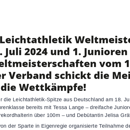
d
News-Übersicht
Veranstaltungen
Termine
Newsletter
 Leichtathletik Weltmeist
Sportkalender
Social-Media-News
. Juli 2024 und 1. Junioren
Sportdeutschland-News
ltmeisterschaften vom 14. 
r Verband schickt die Me
 die Wettkämpfe!
r die Leichtathletik-Spitze aus Deutschland am 18. Jul
orenklasse bereits mit Tessa Lange – dreifache Junio
rekordhalterin über 100m – und Debütantin Jelisa Gräf
von der Sparte in Eigenregie organisierte Teilnahme d