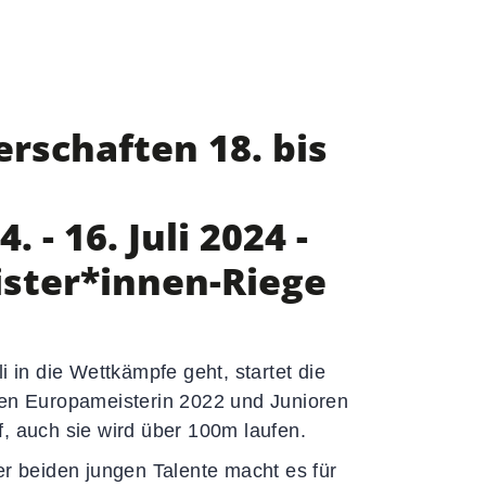
Formulare
Downloads
Satzungen & Ordnungen
Richtlinien
erschaften 18. bis
Fragen & Antworten
- 16. Juli 2024 -
ister*innen-Riege
i in die Wettkämpfe geht, startet die
ren Europameisterin 2022 und Junioren
, auch sie wird über 100m laufen.
er beiden jungen Talente macht es für