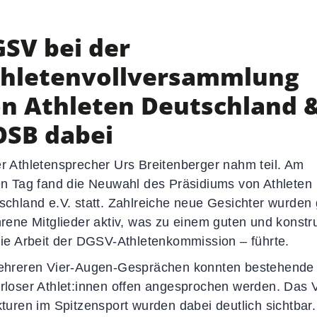
Termine
Newsletter
SV bei der
Sportkalender
Social-Media-News
hletenvollversammlung
Sportdeutschland-News
n Athleten Deutschland 
SB dabei
r Athletensprecher Urs Breitenberger nahm teil. Am
en Tag fand die Neuwahl des Präsidiums von Athleten
schland e.V. statt. Zahlreiche neue Gesichter wurden g
hrene Mitglieder aktiv, was zu einem guten und konstr
die Arbeit der DGSV-Athletenkommission – führte.
ehreren Vier-Augen-Gesprächen konnten bestehende 
rloser Athlet:innen offen angesprochen werden. Das Ve
kturen im Spitzensport wurden dabei deutlich sichtbar.