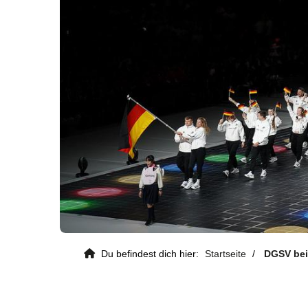
Kontaktdaten
Du befindest dich hier:
Startseite
DGSV bei
Deutscher Gehörlosen-Sportverban
e. V.