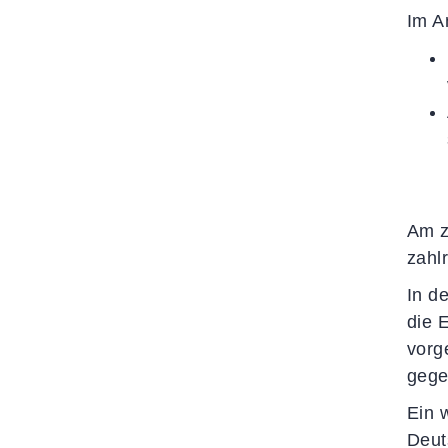
Im A
Am z
zahl
In d
die 
vorg
gege
Ein 
Deut