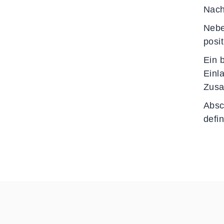
Nach
Nebe
posi
Ein 
Einl
Zusa
Absc
defi