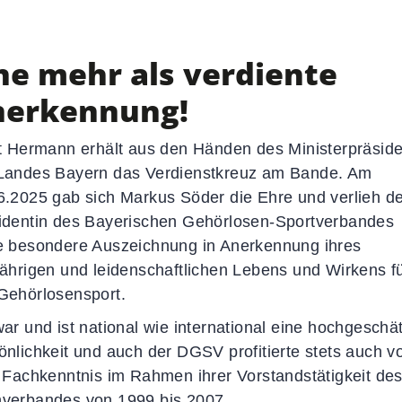
d
News-Übersicht
Veranstaltungen
ne mehr als verdiente
Termine
Newsletter
nerkennung!
Sportkalender
Social-Media-News
it Hermann erhält aus den Händen des Ministerpräsid
Sportdeutschland-News
Landes Bayern das Verdienstkreuz am Bande. Am
6.2025 gab sich Markus Söder die Ehre und verlieh d
identin des Bayerischen Gehörlosen-Sportverbandes
e besondere Auszeichnung in Anerkennung ihres
jährigen und leidenschaftlichen Lebens und Wirkens f
Gehörlosensport.
war und ist national wie international eine hochgeschä
önlichkeit und auch der DGSV profitierte stets auch v
r Fachkenntnis im Rahmen ihrer Vorstandstätigkeit de
verbandes von 1999 bis 2007.