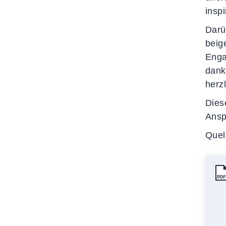
insp
Darü
beig
Enga
dank
herz
Dies
Ansp
Quel
PD