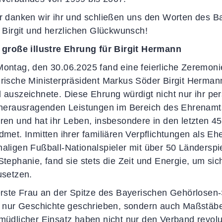
r danken wir ihr und schließen uns den Worten des B
e Birgit und herzlichen Glückwunsch!
 große illustre Ehrung für Birgit Hermann
ontag, den 30.06.2025 fand eine feierliche Zeremonie 
rische Ministerpräsident Markus Söder Birgit Herma
 auszeichnete. Diese Ehrung würdigt nicht nur ihr p
 herausragenden Leistungen im Bereich des Ehrenamts
ren und hat ihr Leben, insbesondere in den letzten 
dmet. Inmitten ihrer familiären Verpflichtungen als E
aligen Fußball-Nationalspieler mit über 50 Länderspie
Stephanie, fand sie stets die Zeit und Energie, um si
usetzen.
erste Frau an der Spitze des Bayerischen Gehörlosen
t nur Geschichte geschrieben, sondern auch Maßstäbe 
müdlicher Einsatz haben nicht nur den Verband revolu