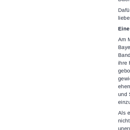
Dafü
lieb
Eine
Am M
Baye
Band
ihre
gebo
gewi
ehem
und 
einz
Als 
nich
uner