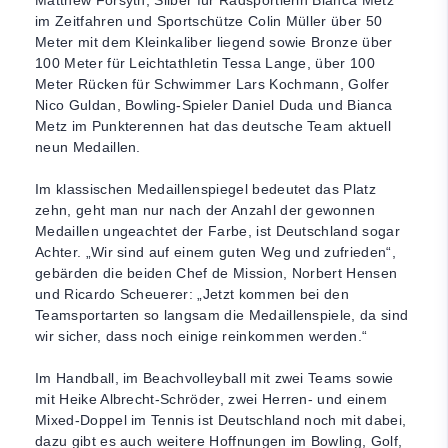
Matthew Forsyth, Silber für Radsportlerin Bianca Metz
im Zeitfahren und Sportschütze Colin Müller über 50
Meter mit dem Kleinkaliber liegend sowie Bronze über
100 Meter für Leichtathletin Tessa Lange, über 100
Meter Rücken für Schwimmer Lars Kochmann, Golfer
Nico Guldan, Bowling-Spieler Daniel Duda und Bianca
Metz im Punkterennen hat das deutsche Team aktuell
neun Medaillen.
Im klassischen Medaillenspiegel bedeutet das Platz
zehn, geht man nur nach der Anzahl der gewonnen
Medaillen ungeachtet der Farbe, ist Deutschland sogar
Achter. „Wir sind auf einem guten Weg und zufrieden“,
gebärden die beiden Chef de Mission, Norbert Hensen
und Ricardo Scheuerer: „Jetzt kommen bei den
Teamsportarten so langsam die Medaillenspiele, da sind
wir sicher, dass noch einige reinkommen werden.“
Im Handball, im Beachvolleyball mit zwei Teams sowie
mit Heike Albrecht-Schröder, zwei Herren- und einem
Mixed-Doppel im Tennis ist Deutschland noch mit dabei,
dazu gibt es auch weitere Hoffnungen im Bowling, Golf,