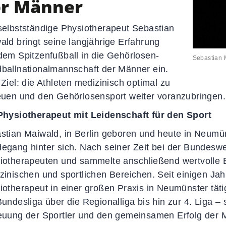
r Männer
selbstständige Physiotherapeut Sebastian
ald bringt seine langjährige Erfahrung
dem Spitzenfußball in die Gehörlosen-
Sebastian 
ballnationalmannschaft der Männer ein.
 Ziel: die Athleten medizinisch optimal zu
euen und den Gehörlosensport weiter voranzubringen.
Physiotherapeut mit Leidenschaft für den Sport
stian Maiwald, in Berlin geboren und heute in Neumüns
egang hinter sich. Nach seiner Zeit bei der Bundeswe
Aktuelles
S
iotherapeuten und sammelte anschließend wertvolle 
zinischen und sportlichen Bereichen. Seit einigen Jahr
d
News-Übersicht
iotherapeut in einer großen Praxis in Neumünster tätig
Veranstaltungen
Bundesliga über die Regionalliga bis hin zur 4. Liga – 
Termine
euung der Sportler und den gemeinsamen Erfolg der 
Newsletter