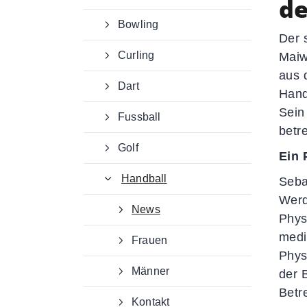
de
Bowling
Der 
Curling
Maiw
aus 
Dart
Hand
Sein
Fussball
betr
Golf
Ein 
Handball
Seba
Werd
News
Kontaktdaten
Phys
medi
Frauen
Deutscher Gehörlosen-Sportverban
Phys
e. V.
Männer
der 
Von-Hünefeld-Straße 12
Betr
50829 Köln
Kontakt