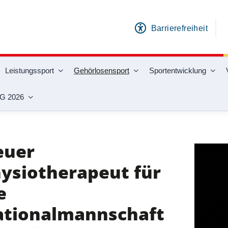
Barrierefreiheit
Leistungssport
Gehörlosensport
Sportentwicklung
G 2026
ortarten
Handball
News
Neuer Physiotherapeut für die N
euer
ysiotherapeut für
e
tionalmannschaft