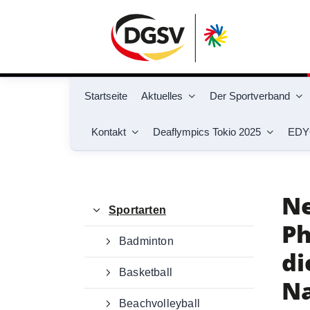
Startseite
Aktuelles
Der Sportverband
Kontakt
Deaflympics Tokio 2025
EDY
Du befindest dich hier:
Gehörlosensport
Sp
N
Sportarten
Ph
Badminton
di
Basketball
Na
Beachvolleyball