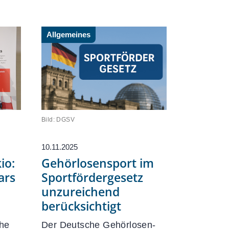
Formulare
Downloads
Allgemeines
Satzungen & Ordnungen
Richtlinien
Fragen & Antworten
Bild: DGSV
10.11.2025
io:
Gehörlosensport im
ars
Sportfördergesetz
unzureichend
berücksichtigt
che
Der Deutsche Gehörlosen-