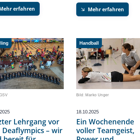
Mehr erfahren
Mehr erfahren
ling
Handball
DGSV
Bild: Marko Unger
.2025
18.10.2025
zter Lehrgang vor
Ein Wochenende
 Deaflympics – wir
voller Teamgeist,
d bereit für
Power und