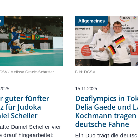
d
News-Übersicht
Veranstaltungen
o
Allgemeines
Termine
Newsletter
Sportkalender
Social-Media-News
Sportdeutschland-News
DGSV / Melissa Gracic-Schuster
Bild: DGSV
.2025
15.11.2025
r guter fünfter
Deaflympics in Tok
tz für Judoka
Delia Gaede und L
iel Scheller
Kochmann tragen
deutsche Fahne
atte Daniel Scheller vier
e drauf hingearbeitet:
Ein Duo trägt die deuts