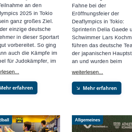
Teilnahme an den
Fahne bei der
lympics 2025 in Tokio
Eröffnungsfeier der
sein ganz großes Ziel.
Deaflympics in Tokio:
der einzige deutsche
Sprinterin Delia Gaede 
nehmer in dieser Sportart
Schwimmer Lars Kochm
gut vorbereitet. So ging
führen das deutsche Te
ann auch die Kämpfe im
der japanischen Hauptst
el für Judokämpfer, im
an und wurden beim
Mehr erfahren
Mehr erfahren
ball
Allgemeines