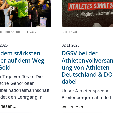
Schneid / Schöler – DGSV
Bild: privat
.2025
02.11.2025
 dem stärksten
DGSV bei der
er auf dem Weg
Athletenvollvers
Gold
ung von Athleten
Deutschland & D
 Tage vor Tokio: Die
dabei
sche Gehörlosen-
ballnationalmannschaft
Unser Athletensprecher
det den Lehrgang in
Breitenberger nahm teil