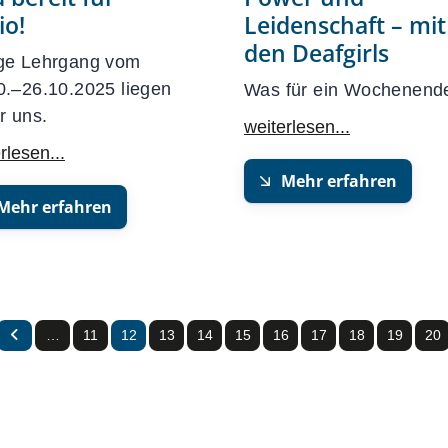
io!
Leidenschaft – mit
den Deafgirls
ge Lehrgang vom
0.–26.10.2025 liegen
Was für ein Wochenend
r uns.
Mehr erfahren
Mehr erfahren
…
11
12
13
14
15
16
17
18
19
20