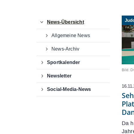
Deutscher Gehörlosen-Sportverban
e. V.
Jud
Von-Hünefeld-Straße 12
News-Übersicht
50829 Köln
Allgemeine News
0221 650 867 20
office@dg-sv.de
News-Archiv
Sportkalender
Bild: 
Newsletter
16.11
Social-Media-News
Seh
Pla
Dan
Da h
Jahr