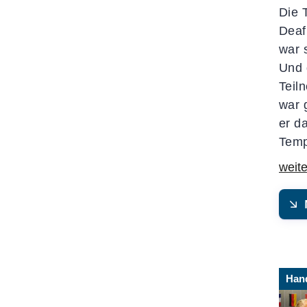
Die 
Deaf
war 
Und 
Teil
war 
er d
Temp
Hand