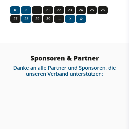
…
21
22
23
24
25
26
27
28
29
30
…
Sponsoren & Partner
Danke an alle Partner und Sponsoren, die
unseren Verband unterstützen: