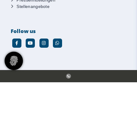
Pressemitteilungen
Stellenangebote
Follow us
© 2026 - DGSV e. V. |
Impressum
|
Datenschutz
Diese Website ist gefördert durch das Projekt
„Sportdeutschland –
Deine Vereinswebsite”
, einem gemeinsamen Angebot des DOSB und
NETZCOCKTAIL.