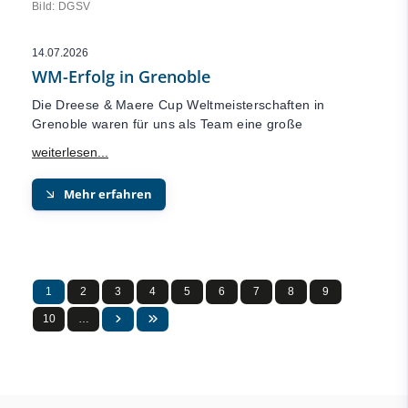
Bild: DGSV
14.07.2026
WM-Erfolg in Grenoble
Die Dreese & Maere Cup Weltmeisterschaften in
Grenoble waren für uns als Team eine große
Mehr erfahren
1
2
3
4
5
6
7
8
9
10
…